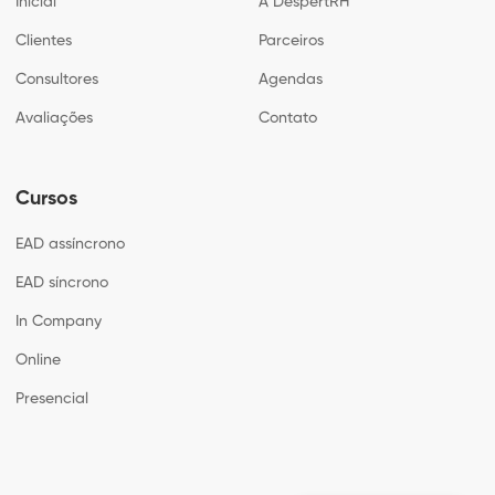
Inicial
A DespertRH
Clientes
Parceiros
Consultores
Agendas
Avaliações
Contato
Cursos
EAD assíncrono
EAD síncrono
In Company
Online
Presencial