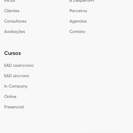
Inicial
A DespertRH
Clientes
Parceiros
Consultores
Agendas
Avaliações
Contato
Cursos
EAD assíncrono
EAD síncrono
In Company
Online
Presencial