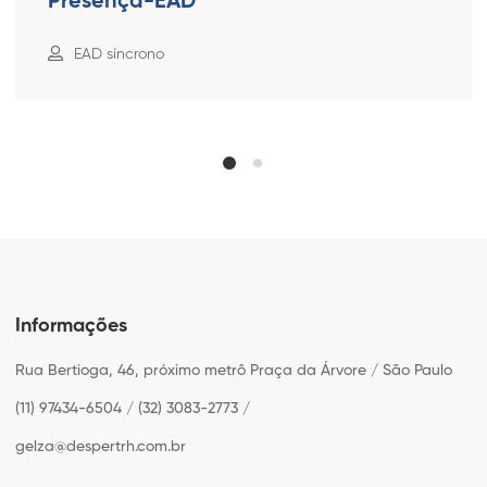
Presença-EAD
EAD síncrono
Informações
Rua Bertioga, 46, próximo metrô Praça da Árvore / São Paulo
(11) 97434-6504 / (32) 3083-2773 /
gelza@despertrh.com.br